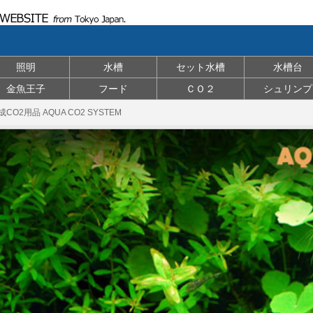
照明
水槽
セット水槽
水槽台
金魚王子
フード
ＣＯ２
シュリンプ
CO2用品 AQUA CO2 SYSTEM