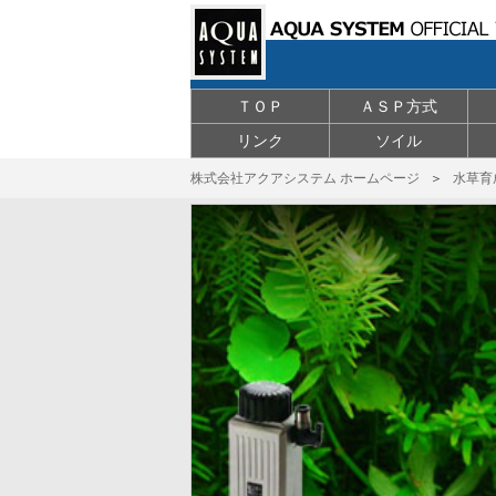
ＴＯＰ
ＡＳＰ方式
リンク
ソイル
株式会社アクアシステム ホームページ
＞
水草育成