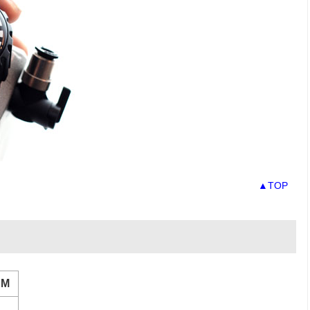
▲TOP
EM